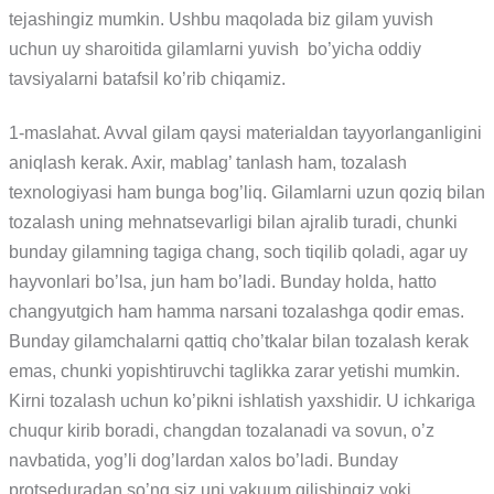
tejashingiz mumkin. Ushbu maqolada biz gilam yuvish
uchun uy sharoitida gilamlarni yuvish bo’yicha oddiy
tavsiyalarni batafsil ko’rib chiqamiz.
1-maslahat. Avval gilam qaysi materialdan tayyorlanganligini
aniqlash kerak. Axir, mablag’ tanlash ham, tozalash
texnologiyasi ham bunga bog’liq. Gilamlarni uzun qoziq bilan
tozalash uning mehnatsevarligi bilan ajralib turadi, chunki
bunday gilamning tagiga chang, soch tiqilib qoladi, agar uy
hayvonlari bo’lsa, jun ham bo’ladi. Bunday holda, hatto
changyutgich ham hamma narsani tozalashga qodir emas.
Bunday gilamchalarni qattiq cho’tkalar bilan tozalash kerak
emas, chunki yopishtiruvchi taglikka zarar yetishi mumkin.
Kirni tozalash uchun ko’pikni ishlatish yaxshidir. U ichkariga
chuqur kirib boradi, changdan tozalanadi va sovun, o’z
navbatida, yog’li dog’lardan xalos bo’ladi. Bunday
protseduradan so’ng siz uni vakuum qilishingiz yoki