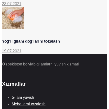
23.07.2021
Yog’li gilam dog’larini tozalash
19.07.2021
O'zbekiston bo'ylab gilamlarni yuvish xizmati
Xizmatlar
Gilam yuvish
Mebellarni tozalash