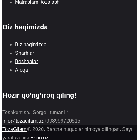
Matraslarni tozalash
Biz haqimizda
Biz haqimizda
Sharhlar
Boshqalar
Aloqa
Hozir qo’ng’iroq qiling!
Toshkent sh., Sergeli tumani 4
info@tozagilam.uz
+998999720515
TozaGilam
© 2020. Barcha huquqlar himoya qilingan. Sayt
yaratuvchisi
Eson.uz