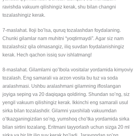
ravishda vakuum qilishingiz kerak, shu bilan changni
tozalashingiz kerak.
7-maslahat. Iloji bo’lsa, quruq tozalashdan foydalaning.
Chunki gilamlar nam muhitni “yoqtirmaydi”. Agar siz nam
tozalashsiz qila olmasangiz, iliq suvdan foydalanishingiz
kerak. Hech qachon issiq suv ishlatmang!
8-maslahat. Gilamlarni qo’lbola vositalar yordamida kimyoviy
tozalash. Eng samarali va arzon vosita bu tuz va soda
aralashmasi. Ushbu aralashmani gilamning ifloslangan
joyiga seping va 20 daqiqaga qoldiring. Shundan so’ng, siz
yengil vakuum qilishingiz kerak. Ikkinchi eng samarali usul
sirka bilan tozalashdir. Gilamni yaxshilab vakuumdan
o’tkazganingizdan so’ng, yumshoq cho’tka yordamida sirka
bilan sirtini tozalang. Eritmani tayyorlash uchun sizga 20 ml
sirka va bir litr iliq suv kerak bo’ladi. Jarayondan so’ng