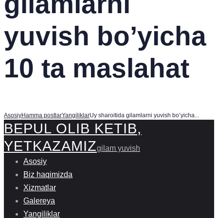
gilamlarni
yuvish bo’yicha
10 ta maslahat
Asosiy
Hamma postlar
Yangiliklar
Uy sharoitida gilamlarni yuvish bo’yicha...
BEPUL OLIB KETIB,
YETKAZAMIZ
gilam yuvish
Asosiy
Biz haqimizda
Xizmatlar
Galereya
Yangiliklar