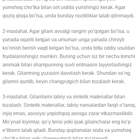
yumshoq cho’tka bilan sirt ustida yurishingiz kerak. Agar
qoziq qisqa bo’lsa, unda bunday nozikliklar talab qilinmaydi.
2-maslahat. Agar gilam avvalgi rangini yo’qotgan bo’lsa, u
yanada oqarib ketgan va umuman unga yanada chiroyli
ko’rinish berish vaqti kelgan bo’lsa, unda bitta oddiy usuldan
foydalanishingiz mumkin. Buning uchun siz bir necha tomchi
ammiak bilan shampunning suvli eritmasini tayyorlashingiz
kerak. Gilamning yuzasini davolash kerak. Shundan so’ng,
gilamni quritib, keyin changyutgich bilan tozalash kerak.
3-maslahat. Gilamlarni tabiiy va sintetik materiallar bilan
tozalash. Sintetik materiallar, tabiiy narsalardan farqli o’laroq,
injiq emas, asosiysi yopishqoq asosga zarar etkazmaslikdir.
Mo’ynali kiyimlar, qo’y terisi yoki ipak gilamchalar eng ko’p
e’tiborni talab qiladi. Bunday qoplamalar soda va yumshoq
cho’tka bilan yoki changyutgich bilan tozalanadi.