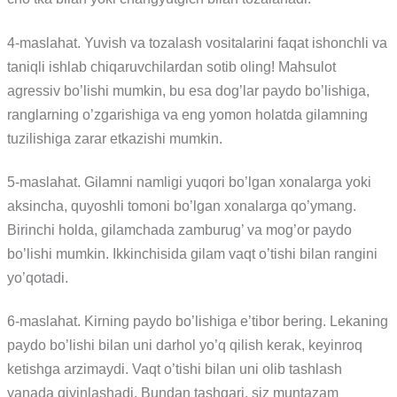
4-maslahat. Yuvish va tozalash vositalarini faqat ishonchli va
taniqli ishlab chiqaruvchilardan sotib oling! Mahsulot
agressiv bo’lishi mumkin, bu esa dog’lar paydo bo’lishiga,
ranglarning o’zgarishiga va eng yomon holatda gilamning
tuzilishiga zarar etkazishi mumkin.
5-maslahat. Gilamni namligi yuqori bo’lgan xonalarga yoki
aksincha, quyoshli tomoni bo’lgan xonalarga qo’ymang.
Birinchi holda, gilamchada zamburug’ va mog’or paydo
bo’lishi mumkin. Ikkinchisida gilam vaqt o’tishi bilan rangini
yo’qotadi.
6-maslahat. Kirning paydo bo’lishiga e’tibor bering. Lekaning
paydo bo’lishi bilan uni darhol yo’q qilish kerak, keyinroq
ketishga arzimaydi. Vaqt o’tishi bilan uni olib tashlash
yanada qiyinlashadi. Bundan tashqari, siz muntazam