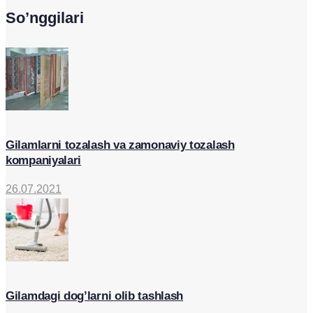
So’nggilari
Gilamlarni tozalash va zamonaviy tozalash
kompaniyalari
26.07.2021
Gilamdagi dog’larni olib tashlash