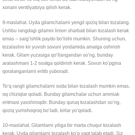
xonani ventilyatsiya qilish kerak.
9-maslahat. Uyda gilamchalarni yengil qoziq bilan tozalang.
Ushbu rangdagi gilamni limon sharbati bilan tozalash kerak
emas – sarg’ishlik paydo bo’lishi mumkin. Shuning uchun,
tozalashni kir yuvish sovuni yordamida amalga oshirish
kerak. Gilam yuzasiga qo’llangandan so’ng, bunday
aralashmani 1-2 soatga qoldirish kerak. Sovun ko’pgina
qoralanganlarni eritib yuboradi.
To’q rangli gilamchalarni soda bilan tozalash mumkin emas,
oq chiziqlar qoladi. Bunday gilamchalar uchun ammiak
eritmasi yaxshiroqdir. Bunday quruq tozalashdan so’ng,
qoziq yumshoqroq bo’ladi, kirlar yo’qoladi.
10-maslahat. Gilamlarni yiliga bir marta chuqur tozalash
kerak. Uyda gilamlarni tozalash ko’p vaqt talab etadi. Siz