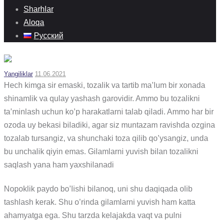
Sharhlar
Aloqa
Русский
Yangiliklar
11.06.2021
Hech kimga sir emaski, tozalik va tartib ma’lum bir xonada
shinamlik va qulay yashash garovidir. Ammo bu tozalikni
ta’minlash uchun ko’p harakatlarni talab qiladi. Ammo har bir
ozoda uy bekasi biladiki, agar siz muntazam ravishda ozgina
tozalab tursangiz, va shunchaki toza qilib qo’ysangiz, unda
bu unchalik qiyin emas. Gilamlarni yuvish bilan tozalikni
saqlash yana ham yaxshilanadi
Nopoklik paydo bo’lishi bilanoq, uni shu daqiqada olib
tashlash kerak. Shu o’rinda gilamlarni yuvish ham katta
ahamyatga ega. Shu tarzda kelajakda vaqt va pulni