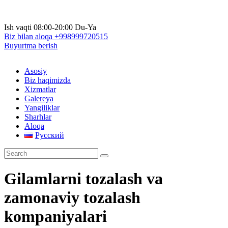
Ish vaqti
08:00-20:00 Du-Ya
Biz bilan aloqa
+998999720515
Buyurtma berish
Asosiy
Biz haqimizda
Xizmatlar
Galereya
Yangiliklar
Sharhlar
Aloqa
Русский
Gilamlarni tozalash va
zamonaviy tozalash
kompaniyalari