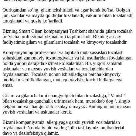
Quritgandan so’ng, gilam tekshiriladi va agar kerak bo’lsa. Qolgan
jun, sochlar va mayda qoldiqlar tozalanadi, vakuum bilan tozalanadi,
taroqlanadi va qoziq ko’tariladi.
Bizning Smart Clean kompaniyasi Toshkent shahrida gilam tozalash
bo’yicha professional xizmatlarni taqdim etadi. Bizning asosiy
faoliyatimiz gilam va gilamlarni tozalash va kimyoviy tozalashdir.
Kompaniyaning professional va tajribali mutaxassislari tozalash
sohasidagi zamonaviy texnologiyalar va ish usullaridan foydalangan
holda yuqori darajada xizmat ko’rsatadilar. Biz yuqori samarali
uskunalar va maxsus yuvish vositalari va tozalagichlardan
foydalanamiz. Tozalash uchun ishlatiladigan barcha kimyoviy
moddalar sertifikatlangan, mutlaqo xavfsiz, kuchli hidlarga ega
emas.
Gilam va gilamchalarni changyutgich bilan tozalashga, “Vanish”
bilan tozalashga qanchalik urinmasak ham, murakkab dog ‘, singib
ketgan hid va changni olib tashlay olmaysiz. Buning uchun maxsus
yuvish vositalari va uskunalar kerak.
Bizani kompaniyamiz allergiyaga qarshi yuvish vositalaridan
foydalanadi. Noodatiy hid va dog ‘olib tashlaymiz, antibakterial
davo va dezinfeksiya qilamiz.