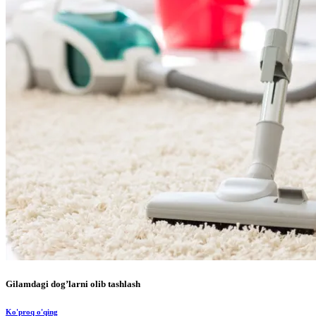
Gilamdagi dog’larni olib tashlash
Ko'proq o'qing