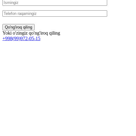
Yoki o'zingiz qo'ng'iroq qiling
+998(99)972-05-15