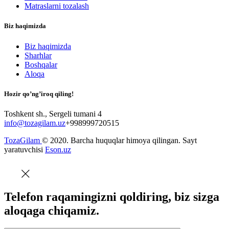
Matraslarni tozalash
Biz haqimizda
Biz haqimizda
Sharhlar
Boshqalar
Aloqa
Hozir qo’ng’iroq qiling!
Toshkent sh., Sergeli tumani 4
info@tozagilam.uz
+998999720515
TozaGilam
© 2020. Barcha huquqlar himoya qilingan. Sayt
yaratuvchisi
Eson.uz
Telefon raqamingizni qoldiring, biz sizga
aloqaga chiqamiz.