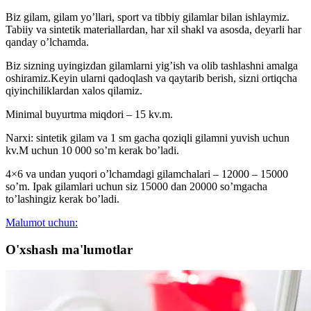
Biz gilam, gilam yo’llari, sport va tibbiy gilamlar bilan ishlaymiz.
Tabiiy va sintetik materiallardan, har xil shakl va asosda, deyarli har
qanday o’lchamda.
Biz sizning uyingizdan gilamlarni yig’ish va olib tashlashni amalga
oshiramiz.Keyin ularni qadoqlash va qaytarib berish, sizni ortiqcha
qiyinchiliklardan xalos qilamiz.
Minimal buyurtma miqdori – 15 kv.m.
Narxi: sintetik gilam va 1 sm gacha qoziqli gilamni yuvish uchun
kv.M uchun 10 000 so’m kerak bo’ladi.
4×6 va undan yuqori o’lchamdagi gilamchalari – 12000 – 15000
so’m. Ipak gilamlari uchun siz 15000 dan 20000 so’mgacha
to’lashingiz kerak bo’ladi.
Мalumot uchun:
O'xshash ma'lumotlar