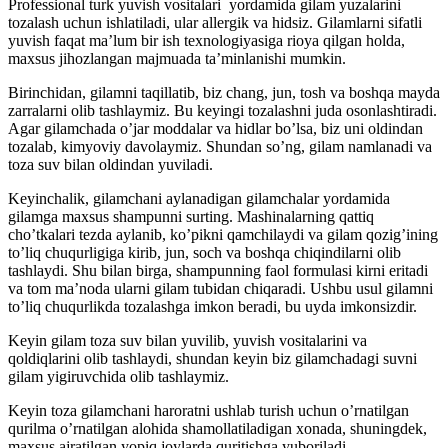
Professional turk yuvish vositalari yordamida gilam yuzalarini
tozalash uchun ishlatiladi, ular allergik va hidsiz. Gilamlarni sifatli
yuvish faqat ma’lum bir ish texnologiyasiga rioya qilgan holda,
maxsus jihozlangan majmuada ta’minlanishi mumkin.
Birinchidan, gilamni taqillatib, biz chang, jun, tosh va boshqa mayda
zarralarni olib tashlaymiz. Bu keyingi tozalashni juda osonlashtiradi.
Agar gilamchada o’jar moddalar va hidlar bo’lsa, biz uni oldindan
tozalab, kimyoviy davolaymiz. Shundan so’ng, gilam namlanadi va
toza suv bilan oldindan yuviladi.
Keyinchalik, gilamchani aylanadigan gilamchalar yordamida
gilamga maxsus shampunni surting. Mashinalarning qattiq
cho’tkalari tezda aylanib, ko’pikni qamchilaydi va gilam qozig’ining
to’liq chuqurligiga kirib, jun, soch va boshqa chiqindilarni olib
tashlaydi. Shu bilan birga, shampunning faol formulasi kirni eritadi
va tom ma’noda ularni gilam tubidan chiqaradi. Ushbu usul gilamni
to’liq chuqurlikda tozalashga imkon beradi, bu uyda imkonsizdir.
Keyin gilam toza suv bilan yuvilib, yuvish vositalarini va
qoldiqlarini olib tashlaydi, shundan keyin biz gilamchadagi suvni
gilam yigiruvchida olib tashlaymiz.
Keyin toza gilamchani haroratni ushlab turish uchun o’rnatilgan
qurilma o’rnatilgan alohida shamollatiladigan xonada, shuningdek,
maxsus ajratilgan yopiq joylarda quritishga yuboriladi.