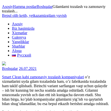
Asosiy
Hamma postlar
Boshqalar
Gilamlarni tozalash va zamonaviy
tozalash...
Bepul olib ketib, yetkazamiz
gilam yuvish
Asosiy
Biz haqimizda
Xizmatlar
Galereya
Yangiliklar
Sharhlar
Aloqa
Русский
Boshqalar
26.07.2021
Smart Clean kabi zamonaviy tozalash kompaniyalari
o’z
xizmatlarini uyda gilam tozalashda ham, o’z fabrikasida tozalashda
ham taklif qilishadi. Birinchi variant sarflangan vaqt uchun qulaydir
– ish bir kunning bir necha soatida amalga oshiriladi. Gilamni
ustaxonada yuvish uch dan etti ish kunigacha davom etadi. Shu
bilan birga, ko’plab kompaniyalar gilamlarni yig’ish va qaytarish
bilan shug’ullanadilar, bu esa bepul etkazib berishni amalga oshiradi.