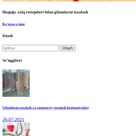
Haqiqiy xalq retseptlari bilan gilamlarni tozalash
Ko'proq o'qing
Izlash
Qidirshish:
So’nggilari
Gilamlarni tozalash va zamonaviy tozalash kompaniyalari
26.07.2021