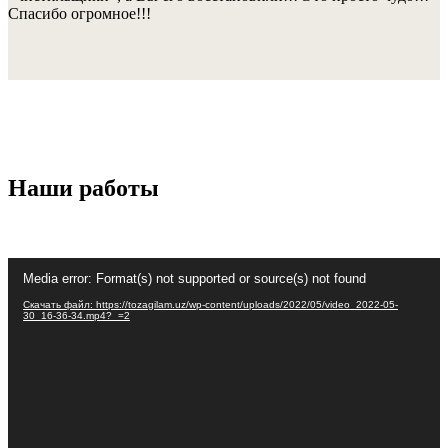
Спасибо огромное!!!
Наши работы
Видеоплеер
Media error: Format(s) not supported or source(s) not found
Скачать файл: https://tozagilam.uz/wp-content/uploads/2022/05/video_2022-05-
30_16-36-34.mp4?_=2