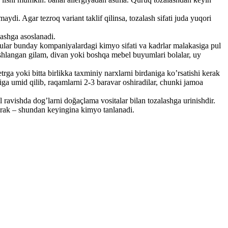
i. Agar tezroq variant taklif qilinsa, tozalash sifati juda yuqori
lashga asoslanadi.
ular bunday kompaniyalardagi kimyo sifati va kadrlar malakasiga pul
ishlangan gilam, divan yoki boshqa mebel buyumlari bolalar, uy
a yoki bitta birlikka taxminiy narxlarni birdaniga ko’rsatishi kerak
ga umid qilib, raqamlarni 2-3 baravar oshiradilar, chunki jamoa
ravishda dog’larni doğaçlama vositalar bilan tozalashga urinishdir.
kerak – shundan keyingina kimyo tanlanadi.