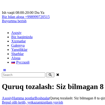
Ish vaqti
08:00-20:00 Du-Ya
Biz bilan aloqa
+998999720515
Buyurtma berish
Asosiy
Biz haqimizda
Xizmatlar
Galereya
Yangiliklar
Sharhlar
Aloqa
Русский
Quruq tozalash: Siz bilmagan 8 t
Asosiy
Hamma postlar
Boshqalar
Quruq tozalash: Siz bilmagan 8 ta qizi
Bepul olib ketib, yetkazamiz
gilam yuvish