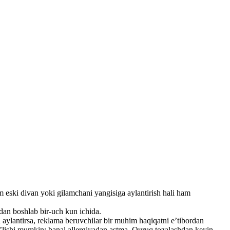
m eski divan yoki gilamchani yangisiga aylantirish hali ham
tdan boshlab bir-uch kun ichida.
aylantirsa, reklama beruvchilar bir muhim haqiqatni e’tibordan
o’lishi mumkin: banal allergiyadan astma. Quruq tozalashdan keyin