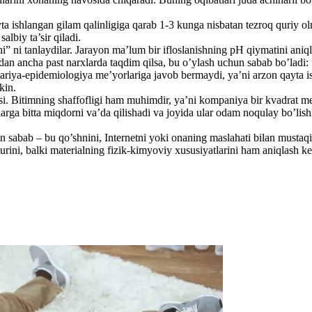
ishlangan gilam qalinligiga qarab 1-3 kunga nisbatan tezroq quriy olmayd
albiy ta’sir qiladi.
i” ni tanlaydilar. Jarayon ma’lum bir ifloslanishning pH qiymatini aniq
an ancha past narxlarda taqdim qilsa, bu o’ylash uchun sabab bo’ladi: 
nitariya-epidemiologiya me’yorlariga javob bermaydi, ya’ni arzon qayta 
kin.
 Bitimning shaffofligi ham muhimdir, ya’ni kompaniya bir kvadrat metrg
rga bitta miqdorni va’da qilishadi va joyida ular odam noqulay bo’lishi
abab – bu qo’shnini, Internetni yoki onaning maslahati bilan mustaqil 
urini, balki materialning fizik-kimyoviy xususiyatlarini ham aniqlash 