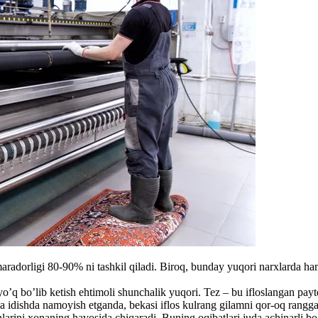
aradorligi 80-90% ni tashkil qiladi. Biroq, bunday yuqori narxlarda ha
yo’q bo’lib ketish ehtimoli shunchalik yuqori. Tez – bu ifloslangan pay
idishda namoyish etganda, bekasi iflos kulrang gilamni qor-oq rangga 
nlarini xonaning havosida chiqaradi. Buning oqibatlari juda achinarli b