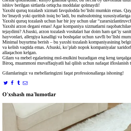
ishlov berilgan sirtlarda ortiqcha moddalar qolmaydi!
Yaxshi quruq tozalash xizmati favqulodda bo’lishi mumkin emas. Qayta 
bo’lmaydi yoki quritish issiq bo’ladi, bu mahsulotning xususiyatlariga s
Yaxshi quruq tozalash uchun har bir joy uchun ular “zararsizlantiruvch
Yaxshi arzon degani emas! Agar kompaniya xizmatlarni raqobatchilard
tejaydimi? Afsuski, arzon tozalash vositalari har doim ham qat’iy sa
hayvonlari, allergiya kasalligi va boshqalar uchun xavfli bo’lishi mum
Minimal buyurtma berish – bu yaxshi tozalash kompaniyasining belgisi.
va kelish vaqtida emas. Afsuski, ko’plab nopok kompaniyalar xaridorla
allaqachon kelgan.
Gilam va mebel egalarining mol-mulkini buzadigan eng keng tarqalgan s
Biroq, muammoni muvaffaqiyatli hal qilish uchun nafaqat ifloslanish t
Gilamlaringiz va mebellaringizni faqat professionallarga ishoning!
O'xshash ma'lumotlar