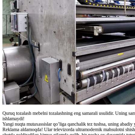
Quruq tozalash mebelni tozalashning eng samarali usulidir. Uning sam
ishlamaydi!
Yangi nuqta mutaxassislar qo’liga qanchalik tez tushsa, uning abadiy 
Reklama aldamoqda! Ular televizorda ultramodernik mahsulotni shisha 
chetda qoldiradilar: kimyo gilamda qolib, bir necha oy davomida tutu