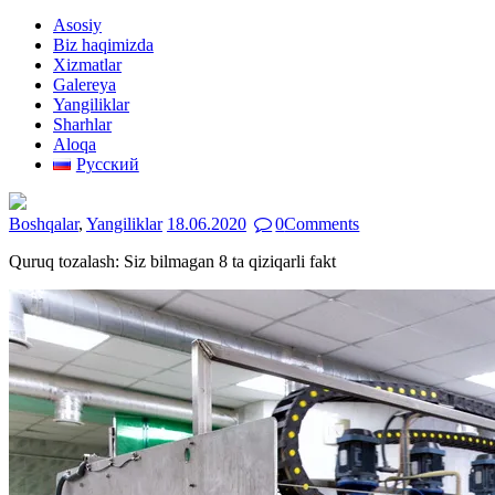
Asosiy
Biz haqimizda
Xizmatlar
Galereya
Yangiliklar
Sharhlar
Aloqa
Русский
Boshqalar
,
Yangiliklar
18.06.2020
0
Comments
Quruq tozalash: Siz bilmagan 8 ta qiziqarli fakt