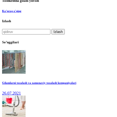
Toshkentda gilam yuvish
Ko'proq o'qing
Izlash
Qidirshish:
So’nggilari
Gilamlarni tozalash va zamonaviy tozalash kompaniyalari
26.07.2021